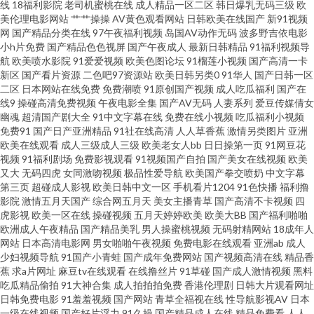
线
18福利影院
老司机蜜桃在线
成人精品一区二区
韩日爆乳无码三级
欧
美伦理电影网站
艹艹操操
AV黄色观看网站
日韩欧美在线国产
新91视频
91po在线观看 日韩无码 欧美色图在线视频91 国产青草 91视频99视频 91黄
网
国产精品分类在线
97午夜福利视频
岛国AV动作无码
波多野吉依电影
小h片免费
国产精品色色视屏
国产午夜成人
最新日韩精品
91福利视频导
航
欧美喷水影院
91爱爱视频
欧美色图论坛
91榴莲小视频
国产高清一卡
色连接 91在线视频福利姬 91日曼黄 91国产 a人人艹 91TV在线观看网站 丝袜
新区
国产看片资源
二色吧97资源站
欧美日韩另类0
91华人
国产日韩一区
二区
日本网站在线免费
免费潮喷
91原创国产视频
成人吃瓜福利
国产在
肏屄 青娱乐操碰 美女被草 东方av免费观看看 97偷拍在线视频 91在线观看免
线9
操碰高清免费视频
午夜电影全集
国产AV无码
人妻系列
爱豆传媒倩女
幽魂
超清国产剧大全
91中文字幕在线
免费在线小视频
吃瓜福利小视频
免费91
国产日产亚洲精品
91社在线高清
人人草香蕉
激情另类图片
亚洲
费蜜桃 男人的天堂网V 深爱激情海角社区 激情福利导航 九月丁香七月婷婷 成
欧美在线观看
成人三级成人三级
欧美老女人bb
日日操第一页
91网豆花
视频
91福利剧场
免费影视观看
91视频国产自拍
国产美女在线视频
欧美
人网站在线看 91传媒蜜桃 日韩成人一区 色色欧美国产亚洲 黄色美女三极网
又大
无码四虎
女同激吻视频
极品性爱导航
欧美国产拳交喷奶
中文字幕
第三页
超碰成人影视
欧美日韩中文一区
手机看片1204
91色快播
福利撸
影院
激情五月天国产
综合网五月天
美女主播青草
国产高清不卡视频
四
站 高清无码播放一本 91资源国产 91成人片免费视频 欧美人与兽 亚洲黄页在
虎影视
欧美一区在线
操碰视频
五月天婷婷欧美
欧美大BB
国产福利啪啪
欧洲成人午夜精品
国产精品美乳
男人操蜜桃视频
无码射精网站
18成年人
线观看 91国产180部 91私拍视频 国产1024区 日韩新片本番 91茄子豆包色虎
网站
日本高清电影网
男女啪啪午夜视频
免费电影在线观看
亚洲ab
成人
少妇视频导航
91国产小青蛙
国产成年免费网站
国产视频高清在线
精品香
蕉
求a片网址
麻豆tv在线观看
在线撸丝片
91草碰
国产成人激情视频
黑料
www91男人 久操精品视频在线观看 夜夜女人国产精品 91社在线观看精品 超
吃瓜精品偷拍
91大神合集
成人拍拍拍免费
香港伦理剧
日韩大片观看网址
日韩免费电影
91羞羞视频
国产网站
青草全福视在线
性导航影视AV
日本
碰91在线 日韩调教影音先锋 影音先锋熟女资源网站 95Av福利在线播放 美女
一级在线视频
国产好片浮力
91久操
国产精品成人在线
精品免费看
人人