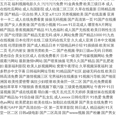
导航 亚洲色婷一二三区 91色色欧美日韩 91五月天色色图片网 久久五月天丁
五月花
福利视频电影久久
污污污污免费
91金典免费
欧美三级日本
成人
在线吃瓜网站
成人岛国影院
成人动漫二区三区
久草在线最新
日韩精品推
香网 91操13 成人AV首付 欧美性做专区 91黑丝美女诱惑 肏屄人人人 性刺激
荐
国产精品一区自拍
男人天堂
a片123
另类视频欧美
国产在线直播
亚洲
卡一卡二
成人在线免费看黄
操操无码视频
国产高清第一页
91国产在线播
放
国产女人夜夜做
国产在线小视频
91com
91豆花成人
哪里有A片网址
在线观看 肏屄直播表演黑料 狼友大香蕉 午夜剧场福利社 92国产在线视频 黄
精产国品
香蕉视频国产精品
91九色福利
成人国产无线视
欧美日韩性生活
片
国产伦理剧
国产精品无套无码
成年人网站免费
国产精品1000
91九色
色壹号视频 1024黄色电影 97总站爱爱 久操网站 微拍福利99 91麻豆蜜桃人
在线视频
日本伦理片在线
三级无码在线天堂
久久成人亚洲
日本中文视频
在线
伦理剧推荐
国产成人精品日本
97甜桃品种介绍
91插插插
欧美SE第
二页
毛片内射女
激情另类欧美一二
国产色视频
孕妇三级av无码
日韩欧
妻 岛国资源站 人妻熟女在线网址 91CN免费版 92看看福利视频 黄色吊嗨78
美色综合
美女社区成人
在线免费看片
日本一级
国产传媒视频网站
免费
观看污网站
最新激情h网站
国产喷浆抽搐
宅男久久国产精品
国产乱肥老
区内射 三级网站在线国产 91九色夫妻绿帽 国产α自怕 午夜天堂精品久久网
妇
最新福利影院
欧美人妖视频网站
窝窝午夜理论
久草视频深夜福利
波
多野步中文字幕
日韩福利网址导航
91精品国产社区
超碰无码在线
欧美日
韩高清免费
国产激情视频三区
宅男福利在线播放
91视频污导航
国产啪亚
91视频合集 久久国产精品视频网 先锋影音自拍 91视额 欧美久久一级久久九
洲国
欧美性爱密臀
疯狂少妇喷潮
欧美肏屄一区二区
国产乱伦免费观看
偷拍草草草
97狠狠插
香蕉视频下载污版
三级黄色视频网址
午夜99
91日
九
逼视频
国产成在线观看
萌白酱一线天
乱伦五月天婷婷
美腿丝袜在线观看
国产精品3p
91综合碰
国产乱女乱
成人xxxxx
日韩伦理片
91色爱
免费黄
色av网址
欧美肥老妇
欧美在线tv
加勒比在线视屏
国产美女在线免费
91
香蕉污APP
国产高清自拍一区
第一页草草影院
韩日成人
精品福利
91天
堂一区二区
日韩a级电影
国产二区高清
国产www视频
国产粉嫩
国产男女