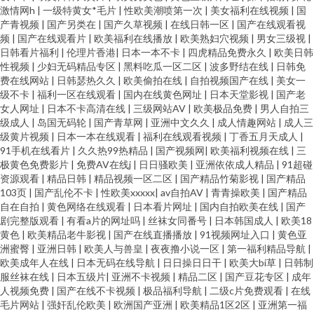
激情网h
|
一级特黄女*毛片
|
性欧美潮喷第一次
|
美女福利在线视频
|
国
产青视频
|
国产另类在
|
国产久草视频
|
在线日韩一区
|
国产在线观看视
频
|
国产在线观看片
|
欧美福利在线播放
|
欧美熟妇穴视频
|
男女三级视
|
日韩看片福利
|
伦理片香港
|
日本一本不卡
|
四虎精品免费永久
|
欧美日韩
性视频
|
少妇无码精品专区
|
黑料吃瓜一区二区
|
波多野结在线
|
日韩免
费在线网站
|
日韩瑟热久久
|
欧美偷拍在线
|
自拍视频国产在线
|
美女一
级不卡
|
福利一区在线观看
|
国内在线黄色网址
|
日本天堂影视
|
国产老
女人网址
|
日本不卡高清在线
|
三级网站AV
|
欧美极品免费
|
男人自拍三
级成人
|
岛国无码轮
|
国产青草网
|
亚洲中文久久
|
成人情趣网站
|
成人三
级黄片视频
|
日本一本在线观看
|
福利在线观看视频
|
丁香五月天成人
|
91手机在线看片
|
久久热99热精品
|
国产视频网
|
欧美福利视频在线
|
三
极黄色免费影片
|
免费AV在线j
|
日日骚欧美
|
亚洲依依成人精品
|
91超碰
资源观看
|
精品日韩
|
精品视频一区二区
|
国产精品竹菊影视
|
国产精品
103页
|
国产乱伦不卡
|
性欧美xxxxx
|
av自拍AV
|
青青操欧美
|
国产精品
自在自拍
|
黄色网络在线观看
|
日本看片网址
|
国内自拍欧美在线
|
国产
剧完整版观看
|
有看a片的网址吗
|
丝袜女同番号
|
日本韩国成人
|
欧美18
黄色
|
欧美精品老牛影视
|
国产在线直播播放
|
91视频网址入口
|
黄色亚
洲蜜臀
|
亚洲日韩
|
欧美人与兽皇
|
夜夜撸小说一区
|
第一福利精品导航
|
欧美成年人在线
|
日本无码在线导航
|
日日操日日干
|
欧美大bi草
|
日韩制
服丝袜在线
|
日本五级片
|
亚洲不卡视频
|
精品二区
|
国产豆花专区
|
成年
人视频免费
|
国产在线不卡视频
|
极品福利导航
|
二级c片免费观看
|
在线
毛片网站
|
强奸乱伦欧美
|
欧洲国产亚洲
|
欧美精品1区2区
|
亚洲第一福