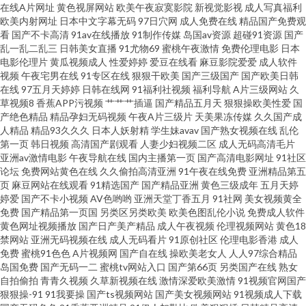
在线A片网址
黄色视屏网站
欧美午夜寂寞影院
新视觉影视
成人写真福利
欧美内射网址
日本中文字幕无码
97日穴网
成人免费在线
精品国产免费观
在线91人人 久久精品国产精品 五月激情家庭教师婷婷 91福利导航 www在线
看
国产不卡高清
91av在线播放
91制作传媒
岛国av资源
超碰91资源
国产
乱一乱二乱三
日韩美女直播
91尤物69
蜜桃午夜激情
免费伦理电影
日本
电影伦理片
黄瓜视频成人
性爱婷婷
爱豆在线看
麻豆影院爱爱
成人软件
熟女屁股 精东黄色 人妻少妇精品区 91熟女中文字幕 后入高跟国产自拍 欧洲
视频
午夜宅男在线
91专区在线
狠狠干欧美
国产三级国产
国产欧美日韩
在线
97五月天婷婷
日韩在线网
91福利社视频
福利导航
A片三级网站
久
精品 最新黑料AV在线网站 91午夜福利电影 国内性交肏屄视频 日韩久久精品
草视频8
香蕉APP污视频
艹艹艹插逼
国产精品五月天
狠狠操欧美性爱
国
产绝色精品
精品孕妇无码视频
午夜A片三级片
天美果冻传媒
久久国产成
人精品
精品93久久久
日本人妖射精
学生妹avav
国产熟女视频在线
乱伦
91av福利 91视屏在线 美女操逼网站国产 尤物视频在线观看一区 www美日
第一页
韩日视频
高清国产剧观看
人妻少妇视频二区
成人无码高清毛片
亚洲av激情电影
午夜导航在线
国内主播第一页
国产高清电影网址
91社区
AVcom 蜜桃视频免费看 亚洲精品色悠悠 91久久香蕉 久久香网站 九九re视频
论坛
免费网站黄色在线
久久偷拍高清亚洲
91午夜在线免费
亚洲精品第五
页
麻豆网站在线观看
91精选国产
国产精品亚洲
黄色三级成年
五月天婷
婷爱
国产不卡小视频
AV色哟哟
亚洲天堂丁香五月
91社网
美女视频黄全
日本丝袜足交 日韩精品在线人妻 国产盗摄久久 人妖欧美第一射 影音先锋四
免费
国产精品第一页国
另类区另类欧美
欧美色图乱伦小说
免费成人软件
黄色网址视频播放
国产日产美产精品
成人午夜视频
伦理视频网站
黄色18
虎影院 91手机在线视频 影音先锋中文字幕18 91福利导航网站 91茄子看片
禁网站
亚洲无码视频在线
成人无码看片
91原创社区
伦理电影香港
成人
免费
蜜桃91色色
A片视频网
国产自在线
操欧美老女人
人人97综合精品
岛国免费
国产无码一二
蜜桃tv网站入口
国产第66页
另类国产在线
熟女
91露踝女生完整视频 日韩欧美乱综合 91白丝国产精品在线 91资源共享总站
自拍偷拍
青青久视频
久草新视频在线
激情深爱欧美激情
91视频官网国产
狠狠操-91
91我要操
国产ts视频网站
国产美女视频网站
91视频成人下载