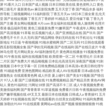
屏
91看片入口
日本国产成人视频
日本日韩欧美在线
黄色资料入口
黄色
网三级毛片
最新黄色av
麻豆影院免费
五月天堂丁香
国产精品水多
福利
所导航
三级视频网站J
51福利影院
丁香五月天av
18日本三级全黄
乱伦天
堂
国产在线短视频
丁香五月丁香婷婷
91精品又
爱豆传媒下载
丁香九月
国产主播
美女网站视频黄
A片com
美女福利在线观看
狼人激情网
伦理片
香港
极品福利导航
黄色三级最新免费
91嫩草国产
午夜成年人网站
免费
国产高清视频
91草莓
丝瓜视频污成人
国产亚洲视品在线
国产玖玖
国产
免费毛不卡片
久久无码
国产精品网络
孕妇无码在线
91手机论坛
91视频
新地址
91日逼
午夜啪视频
91啪水蜜桃网
国产二区无码
91日韩在线观看
西瓜影院视频全集
国产孕妇无码视频
国产在线福利
国产在线日皮片
午夜
神马伦理
毛片网站美女
AV福利激情毛片
黄色网在线播放
91视频免费在
线
91午夜在线
福利在线视频导航
欧美喷潮一区二区
午夜理论片
日本第
二片区
国产免费大片
精品呦视频
日本乱伦高清无码
深夜国产视频
91刺
激视频
日本中文字幕一区
日韩免费精品视频
日本高清v
欧美日韩伦理午
夜
91碰超免费
亚洲色图网站
精品欧美
成人AV在线观看
日本a级在线
干
露脸熟女
在线观看黄色网
成人抖音
爰上碰91
国产美女91视频
国产情侣
片
97人人看
国产三级视频在线
91免费视频精品
国产精品另类
黄色AV网
站人
黄色91福利社
污网址18禁
国产高清不卡二区
成人午夜视频免费
欧
美激情福利网
国产青青青草
91草逼视频
免费看片日韩
午夜视频福利免费
国产嫩草视频在线
69叉叉叉
最新日本在线视频
日韩成人a
青青操91
五月
天婷婷
91短视频在线
国产在线观看的
白丝美女自慰网站
91福利免费视
频
加勒比91AV
91在线观看
黄网站av在线
国产视频
狠狠擼狠狠擼
91桃