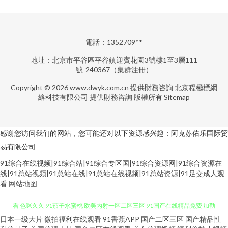
電話：1352709**
地址：北京市平谷區平谷鎮迎賓花園3號樓1至3層111
號-240367（集群注冊）
Copyright © 2026
www.dwyk.com.cn
提供財務咨詢
北京程極標網
絡科技有限公司
提供財務咨詢
版權所有
Sitemap
感谢您访问我们的网站，您可能还对以下资源感兴趣：阿克苏佑乐国际贸
易有限公司
91综合在线视频|91综合站|91综合专区国|91综合资源网|91综合资源在
线|91总站视频|91总站在线|91总站在线视频|91总站资源|91足交成人观
看
网站地图
日本一级大片
微拍福利在线观看
91香蕉APP
国产二区三区
国产精品性
AV在线免费播放人妻 91tv影院观看免费 伊人亚洲真人 操碰免费视频在线观