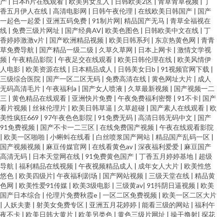
产
|
日本h片在线观看
|
欧美男女互入
|
日韩欧美2区
|
青草青草视频
|
丁
香五月伊人在线
|
高清电影网
|
日韩午夜伦理
|
在线欧美日韩国产
|
国产
一起色一起爱
|
亚洲五码免费
|
91制片网
|
精品国产无马
|
青草全福视在
线
|
免费三级片网址
|
国产经典AV
|
欧美色图色
|
日韩欧美中文在线
|
丁
香婷婷激激v片
|
国产欧洲精品视频
|
欧美日韩系列
|
东京热黄色网
|
青青
草免费导航
|
国产精品一级二级
|
久草久草网
|
日本上网卡
|
激情文学视
频
|
午夜精品影院
|
午夜足交在线观看
|
欧美日韩伦理在线
|
欧美风情伊
人电影
|
欧美资源在线
|
日本精品成人
|
日韩美女日b
|
91视频官网下载
|
三级综合医院
|
国产一区二区无码
|
免费高清在线
|
黄色网址大片
|
成人
无码高清毛片
|
午夜福利a
|
国产女人喷液
|
久草最新视频
|
国产视频一二
三
|
黄色精品在线观看
|
亚洲快片免费
|
午夜免费福利密臀
|
91不卡
|
国产
看片视频
|
丝袜伦理片
|
欧美日韩草逼
|
久草超碰
|
国产素人在线观看
|
欧
美性疯狂669
|
97午夜色色影院
|
91免费无码
|
高清日韩无码中文
|
国产
91免费视频
|
国产不卡一二三区
|
在线免费国产视频
|
午夜在线观看影院
|
欧美一区啪啪
|
小蝌蚪在线看
|
白丝喷浆国产网站
|
精品国产乱码一区
|
国产视频视频
|
麻豆传媒官网
|
在线看黄色av
|
深夜福利爱爱
|
麻豆国产
高清无码
|
日本天堂网在线
|
91免费黄色国产
|
丁香五月婷婷基地
|
超级
导航
|
福利精品在线视频
|
午夜视频精品成人
|
成年女人大片
|
欧美性悠
悠色
|
欧美四级片
|
午夜福利剧场
|
国产网站视频
|
三级天堂在线
|
精品黄
色网
|
欧美性爱91传媒
|
欧美3级电影
|
三级黄av
|
91抖阴日逼视频
|
欧美
国产日本综合
|
伦理片免费秋霞e
|
一区二区免费视频
|
欧美一区二区大片
|
人妖夫妻
|
射美女免费专区
|
亚洲五月花婷婷
|
能看三级的网站
|
福利午
夜不卡
|
欧美日韩大黄片
|
欧美另类色
|
黄色三级片网址
|
操干撸射
|
探花