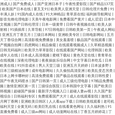
洲成人
|
国产免费成人
|
国产亚洲日本子
|
午夜性爱影院
|
国产精品137页
|
欧美国产日本在线
|
要叉叉91
|
欧美男人亚洲天堂
|
日韩伦理片免费
|
91
丰满人妖
|
91国内成人在线
|
91大神精品
|
青草原在线
|
福利姬导航网址
|
影音先锋伦理电影
|
天美午夜电影网
|
免费看国产黄片
|
成人涩涩
|
日本中
文视频
|
国产日韩伦理淫
|
日本一级黄带
|
日韩午夜视频在线
|
欧美人妖
射精
|
91插插库
|
久草导航
|
97日韩电影
|
日韩欧美第一页
|
午夜成人网站
|
亚洲五月丁香五月
|
三级日本网站
|
亚洲欧美专区
|
日韩电影网站
|
五月
天丁香综合网
|
高清影视免费播放
|
美女羞羞喷
|
极品国产在线观看
|
国
产视频自拍网
|
四虎网站
|
精品偷窥
|
在线观看视频成人
|
久草精选视频
|
日韩无码福利
|
欧美浮力草草影院
|
在线观看国产网站
|
伦理韩国
|
欧美
成年人在线
|
日本成人高清视频
|
蜜桃下载站
|
黄色天堂在线
|
青青草在
在线视频
|
深夜伦理电影
|
夜夜操娱乐综合网
|
中文字幕日本吃瓜
|
日本
欧美在线
|
91抖音成长
|
男人天堂三级
|
亚洲五月天婷婷
|
日本波多野
|
日本三级精油按摩
|
成年电影网站
|
久久偷拍高清亚洲
|
欧美乱变态另类
|
日本上网卡哪种好
|
高清免费观看
|
国产极品在线观看
|
欧美日韩性爱
|
国产午夜无码喷水
|
国产日韩第一页
|
成人三级伦理电影
|
97精品免费视
频
|
激情亚洲区第一页
|
三级综合医院
|
日本韩国中文字幕
|
国产欧美日
韩视频
|
超碰国产操操
|
最新浮力视频入口
|
超碰人妻av视
|
久久国产影
视综合
|
日韩福利专区
|
免费观看国产大片
|
成人在线观看影院
|
激情五
月网丁香网
|
亚洲欧美日韩区
|
人人看app下载
|
日韩欧美线观看
|
老司机
福利天堂
|
全黄无码
|
欧美巨乳在线
|
在线看黄色网址
|
久久福利热
|
91
直播免费看
|
成人三级av网站
|
成人动漫网站在线
|
丁香五月婷婷花
|
丁