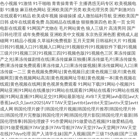
色小视频
91激情
91干啪啪
青青操青青干
主播诱惑无码专区
欧美视频电
影
91播放
麻豆桃色网站
亚洲欧美国产另类
欧美伦理另类
国产刺激对白
在线观看91精品
欧美成年视频
操碰操揉
成人微拍福利导航
亚洲欧美国产
日韩
成年在线观看免费
岛国精品在线播放
狠狠撸第四色
欧美一页
女同
电影在线观看
91网国产尤物在
毛片网站黄色
狼人三级片
高清男同
国产
日韩伦理淫
成年免费视频
亚洲欧美中文视频
东京热亚洲色图
蜜桃成人超
碰网
91精品小视频
久草福利免费视影
五月天堂网
日韩福利大片
91视频
日韩|91视频入口|91视频入口网址|91视频软件|91视频软件下载|91视频
三级片|91视频三区|91视频三四|91视频色版|91视频色三区
果冻传媒国
产之光|果冻传媒剧情在线|果冻传媒麻豆独播|果冻传媒毛片|果冻传媒免
费|果冻传媒免费观看|果冻传媒入口|果冻传媒视频|果冻传媒网站入口|果
冻传媒一二三
黄色视频免费网址|黄色视频日皮|黄色视频三级片|黄色视
频网页|黄色视频网站高清|黄色视频网址导航|黄色视频一本|黄色视频在
线观|黄色视频在线网|黄色视屏免费观看
91网站下载|91网站小视频|91
网站亚洲|91网站在线播放|91网站在线观看|91网站在线看|91网站在线视
频|91网站直播|91网站足交|91网站最新地址
AVBT天堂网|avh影院|avi大
香蕉|avi久久|avtt2025|AVTTAV天堂|avttbt|avttbt天堂|avttv天堂|avtt
成人网
韩国伦理片嫂子|韩国伦理片视频|韩国伦理片推荐|韩国伦理片外
出|韩国伦理片完整版|韩国伦理片网|韩国伦理片影院|韩国伦理片最新|韩
国伦理情事|韩国伦理嫂子
91作爱网站|91做爱动态视频|91做爱精品电
影|91做爱视频|97AV波多|97AV导航|97AV天堂|97av天堂网|97AV天堂
在线|97dyy伦理
国产入清学生妹|国产入视频|国产三级TS伪娘|国产三级