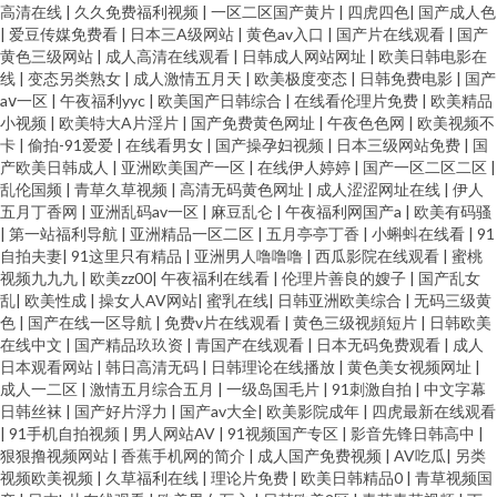
高清在线
|
久久免费福利视频
|
一区二区国产黄片
|
四虎四色
|
国产成人色
|
爱豆传媒免费看
|
日本三A级网站
|
黄色av入口
|
国产片在线观看
|
国产
黄色三级网站
|
成人高清在线观看
|
日韩成人网站网址
|
欧美日韩电影在
线
|
变态另类熟女
|
成人激情五月天
|
欧美极度变态
|
日韩免费电影
|
国产
aⅴ一区
|
午夜福利yyc
|
欧美国产日韩综合
|
在线看伦理片免费
|
欧美精品
小视频
|
欧美特大A片淫片
|
国产免费黄色网址
|
午夜色色网
|
欧美视频不
卡
|
偷拍-91爱爱
|
在线看男女
|
国产操孕妇视频
|
日本三级网站免费
|
国
产欧美日韩成人
|
亚洲欧美国产一区
|
在线伊人婷婷
|
国产一区二区二区
|
乱伦国频
|
青草久草视频
|
高清无码黄色网址
|
成人涩涩网址在线
|
伊人
五月丁香网
|
亚洲乱码av一区
|
麻豆乱仑
|
午夜福利网国产a
|
欧美有码骚
|
第一站福利导航
|
亚洲精品一区二区
|
五月亭亭丁香
|
小蝌蚪在线看
|
91
自拍夫妻
|
91这里只有精品
|
亚洲男人噜噜噜
|
西瓜影院在线观看
|
蜜桃
视频九九九
|
欧美zz00
|
午夜福利在线看
|
伦理片善良的嫂子
|
国产乱女
乱
|
欧美性成
|
操女人AV网站
|
蜜乳在线
|
日韩亚洲欧美综合
|
无码三级黄
色
|
国产在线一区导航
|
免费v片在线观看
|
黄色三级视頻短片
|
日韩欧美
在线中文
|
国产精品玖玖资
|
青国产在线观看
|
日本无码免费观看
|
成人
日本观看网站
|
韩日高清无码
|
日韩理论在线播放
|
黄色美女视频网址
|
成人一二区
|
激情五月综合五月
|
一级岛国毛片
|
91刺激自拍
|
中文字幕
日韩丝袜
|
国产好片浮力
|
国产av大全
|
欧美影院成年
|
四虎最新在线观看
|
91手机自拍视频
|
男人网站AV
|
91视频国产专区
|
影音先锋日韩高中
|
狠狠撸视频网站
|
香蕉手机网的简介
|
成人国产免费视频
|
AV吃瓜
|
另类
视频欧美视频
|
久草福利在线
|
理论片免费
|
欧美日韩精品0
|
青草视频国