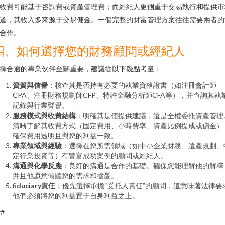
收費可能基于咨詢費或資產管理費；而經紀人更側重于交易執行和提供市
道，其收入多來源于交易傭金。一個完整的財富管理方案往往需要兩者的
合作。
四、如何選擇您的財務顧問或經紀人
擇合適的專業伙伴至關重要，建議從以下幾點考量：
資質與信譽
：核查其是否持有必要的執業資格證書（如注冊會計師
CPA、注冊財務規劃師CFP、特許金融分析師CFA等），并查詢其執
記錄與行業聲譽。
服務模式與收費結構
：明確其是僅提供建議，還是全權委托資產管理
清晰了解其收費方式（固定費用、小時費率、資產比例提成或傭金）
確保費用透明且與您的利益一致。
專業領域與經驗
：選擇在您所需領域（如中小企業財務、遺產規劃、
定行業投資等）有豐富成功案例的顧問或經紀人。
溝通與化學反應
：良好的溝通是合作的基礎。確保您能理解他的解釋
并且他愿意傾聽您的需求和擔憂。
fiduciary責任
：優先選擇承擔“受托人責任”的顧問，這意味著法律要
他們必須將您的利益置于自身利益之上。
##