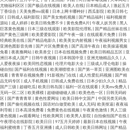
尤物福利区区
|
国产极品在线视频
|
欧美人在线
|
日本精品成人
|
激起五月
丁香综合
|
天美免费mv观看
|
日本上网卡哪种好
|
西瓜影院
|
欧美日韩七
区
|
日韩成人福利影院
|
国产美女炮机视频
|
国产精品福利
|
福利视频资
源站
|
成人婷婷
|
欧美日韩免费不卡
|
黄色免费A片
|
午夜人妖另类
|
黑人
巨茎黄色视频
|
日本三级在线观影
|
欧美影院伦理私
|
国产精品丝袜在线
|
国产黄色三级网
|
欧美爱爱影院
|
国产午夜一级
|
在线观看片免费
|
日韩
经典欧美在线
|
国产精品电影久
|
欧美美女内射视频
|
午夜福利视频男女
|
亚洲色图影音先锋
|
国产片区免费黄色
|
国产高清午夜自
|
欧美操逼视频
免看
|
夜夜撸网站
|
欧美兽交
|
日本在线视频免费
|
欧美日韩精品五区
|
亚
洲日本成人国产
|
日韩午夜视频
|
日本韩国中亚
|
亚洲尤物精品久久
|
人
人爱夜夜操
|
欧美同性恋视频
|
伦理片电影大全
|
三级成人理仑电影
|
操
碰自拍
|
国产福利在线视频
|
欧美潮喷喷水
|
国产第一草页
|
亚洲图欧美在
线看
|
青青草在视频免费
|
91影视热门在线
|
成人性爱乱码视频
|
国产精
品无码专区
|
成人手机视频
|
日韩成人免费在线
|
日本少妇久久久
|
精品
国产三级
|
超碰吃瓜
|
欧美日韩岛国
|
福利一区在线观看
|
天美mv免费入
|
无码一区二区
|
欧美裸模
|
超碰碰碰碰人插
|
欧美色色一区
|
日韩无码砖
区
|
国产青青青草
|
黄色性爱网址
|
欧美日韩中文国产
|
中国另类无码免
费
|
国产偷伦视频在线
|
国语对白做受欧美
|
成人无码
|
欧美抠逼
|
夜夜福
利导航
|
日本高清免费看
|
免费黄色在线视频
|
午夜黄色激情
|
男人三级
黄色视频
|
av观看网址
|
性欧美网页
|
欧美男人影院
|
自拍偷拍国产在线
|
午夜理论在线影院
|
欧美日日
|
97五月天婷婷
|
最新日本在线视频
|
午夜
福利蜜桃青
|
丁香五月亚洲播
|
成人日韩欧美
|
欧美日韩网址
|
国产精品