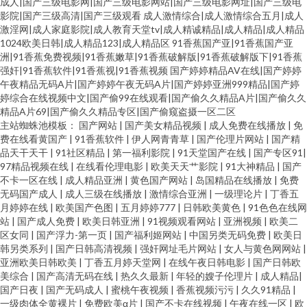
成人|国产三级电影网|国产三级电影网站|国产三级电影网址|国产三级电
影院|国产三级高清|国产三级观看
成人激情综合|成人激情综合五月|成人
激淫网|成人家庭影院|成人教育天堂tv|成人精诚精品|成人精品|成人精品
1024欧美日韩|成人精品123|成人精品区
91香蕉国产亚|91香蕉国产亚
洲|91香蕉免费视频|91香蕉嫩草|91香蕉破解版|91香蕉破解版下|91香蕉
强奸|91香蕉软件|91香蕉视|91香蕉视频
国产婷婷精品AV在线|国产婷婷
午夜精品无码A片|国产婷婷午夜无码A片|国产婷婷亚洲999精品|国产婷
婷综合在线视频中文|国产偷99在线观看|国产偷久久精品A片|国产偷久久
精品A片69|国产偷久久精品专区|国产偷窥盗摄一区二区
主站蜘蛛池模板：
国产网站
|
国产美女精品视频
|
成人免费在线播放
|
免
费在线看黄国产
|
91香蕉软件
|
伊人网青青草
|
国产伦理片网站
|
国产精
品天干天干
|
91社区精品
|
第一福利影院
|
91天堂国产在线
|
国产专区91
|
97精品视频在线
|
在线看伦理电影
|
欧美天天艹影院
|
91大神精品
|
国产
不卡一区在线
|
成人精品亚洲
|
黄色国产网站
|
岛国精品在线播放
|
免费
无码国产成人
|
成人三级在线播放
|
激情综合亚洲
|
一级理论片
|
丁香五
月婷婷在线
|
欧美国产色图
|
五月婷婷777
|
日韩欧美黄色
|
91色色在线网
站
|
国产成人免费
|
欧美日韩亚洲
|
91视频观看网站
|
亚洲视频
|
欧美二
区女同
|
国产浮力-第一页
|
国产福利姬网站
|
中国另类无码免费
|
欧美日
韩另类系列
|
国产日韩高清视频
|
强奸网址毛片网站
|
女人与黄色网网站
|
亚洲欧美日韩欧美
|
丁香五月婷天堂网
|
在线午夜日韩电影
|
国产日韩欧
美综合
|
国产高清无码在线
|
热久久最新
|
年轻的嫂子伦理片
|
成人精品
|
国产日夜
|
国产无码成人
|
蜜桃午夜视频
|
香蕉视频污污
|
久久91精品
|
一级肉体全黄裸片
|
免费欧美α片
|
国产不卡在线视频
|
午夜在线一区
|
欧