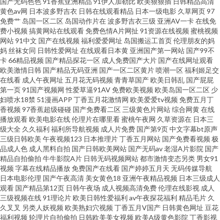
国产精品久久超碰 欧美群交视频网 在线久草婷婷五月天 国产人妻精品久久
国产无码色色
91香蕉亚洲精品
91伊人加勒比
欧美狠狠插
日韩精品高清
黄色av网
日本波多野吉衣
日韩在线观看精品
日本一级电影
久草网页
97
免费艹
岛国一区二区
岛国动作片在
波多野吉衣三级
亚洲AV一卡
在线免
午夜天堂色 91最新在线网址 久久大香蕉一区 最新影音先锋av网站 成人网99
费小视频
搞黄网站在线观看
免费色情A片网扯
91资源在线视频
蜜桃视频
网站
91中文
国产在线视频
福利爱爱网址
岛国搬运工首页
伦理朋友的妈
久久日韩伊人AV 婷婷激情色色网址 肏屄一區二區 四虎α片 91黄色的天堂 狠
妈
丝袜女同
日韩性爱网址
在线观看日本黄
亚洲国产第一网站
国产99不
卡
66精品视频
国产精品探花一区
成人免费国产大片
国产在线网址观看
欧美激情日韩
国产精品无码亚洲
国产一区二区黄片
喷潮一区
福利姬足交
狠干日 日韩aⅤ一一 91官页网 www91日和操 精品日韩 日韩福利一区 91豆花
在线看
成人午夜网址
五月花无码视频
青青草国产
欧美日韩乱
国产屁屁
第一页
91国产视频网
性爱草逼91AV
免费欧美视频
欧美岛国一区二区
少
视频18 极品av在线 亚州色视频 97瑟瑟男 狠狠干久久日 香蕉国产 91免视频
妇喷水18禁
51漫画APP
丁香五月花激情网
欧美爱爱tv视频
免费五月丁
香视频
97香蕉超级碰碰
国产免费看二区
三级黄色片网站
综合网黄
在线
播放观看
欧美电影在线
伦理片在哪里看
蜜桃午夜网
久草资源在
日本三
成人在线a 另类日韩图片AV 午夜福利电影吃瓜 91秦先生在线在线 免费网址免
级大全
久久福利
福利所导航视频
成人片免费
国产第9页
中文字幕bt原声
三级日韩欧美
午夜视频123
日本推理片
丁香五月网站
国产免费看视频
极
费黄 91肛交 潮喷视频一区二区 麻豆九一天美 91n二区 肏屄视频影院 久久免
品成人色
成人黑料自拍
国产日韩欧美网站
国产无码av
老湿A片影院
国产
精品自拍偷拍
牛牛影院A片
日韩无码视频网站
都市激情变态另类
男女91
视频
字幕在线精品播放
免费国产在线看
国产婷婷五月天
无码传媒导航
费黄色网址 五月天AV原创 91九色秦先生视频 玖玖色资源 91she九色精品国
日本电影伦理
国产午夜高清
美女黄色18
亚洲午夜精品视频
日本三级成人
观看
国产精品第12页
日韩午夜场
成人视频高清免费
伦理在线影视
成人
产 福利社欧美好 欧美性爱Tv人与兽 91国产熟女熟女 成人亚洲性夜 老司机色
三级视频在线
91理论片
欧美日韩性爱福利
av午夜探花福利
精品毛片
久
久叉叉
另类人妖视频
欧美熟妇穴视频
丁香五月V国产
日韩黄色网址
豆花
福利视频
轮理片自拍偷拍
日韩欧美美女视频
欧美A级黄色影院
丁香影视