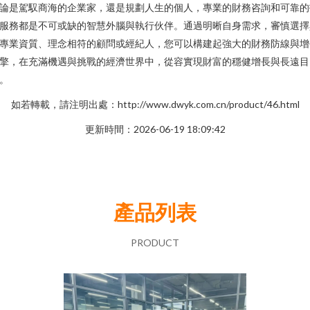
論是駕馭商海的企業家，還是規劃人生的個人，專業的財務咨詢和可靠的
服務都是不可或缺的智慧外腦與執行伙伴。通過明晰自身需求，審慎選擇
專業資質、理念相符的顧問或經紀人，您可以構建起強大的財務防線與增
擎，在充滿機遇與挑戰的經濟世界中，從容實現財富的穩健增長與長遠目
。
如若轉載，請注明出處：http://www.dwyk.com.cn/product/46.html
更新時間：2026-06-19 18:09:42
產品列表
PRODUCT