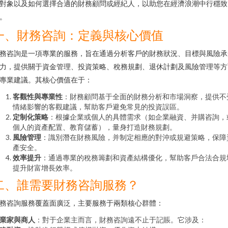
對象以及如何選擇合適的財務顧問或經紀人，以助您在經濟浪潮中行穩致
。
一、財務咨詢：定義與核心價值
務咨詢是一項專業的服務，旨在通過分析客戶的財務狀況、目標與風險承
力，提供關于資金管理、投資策略、稅務規劃、退休計劃及風險管理等方
專業建議。其核心價值在于：
客觀性與專業性
：財務顧問基于全面的財務分析和市場洞察，提供不
情緒影響的客觀建議，幫助客戶避免常見的投資誤區。
定制化策略
：根據企業或個人的具體需求（如企業融資、并購咨詢，
個人的資產配置、教育儲蓄），量身打造財務規劃。
風險管理
：識別潛在財務風險，并制定相應的對沖或規避策略，保障
產安全。
效率提升
：通過專業的稅務籌劃和資產結構優化，幫助客戶合法合規
提升財富增長效率。
二、誰需要財務咨詢服務？
務咨詢服務覆蓋面廣泛，主要服務于兩類核心群體：
業家與商人
：對于企業主而言，財務咨詢遠不止于記賬。它涉及：