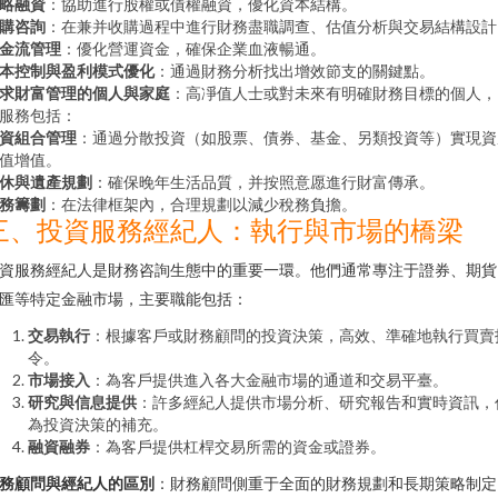
略融資
：協助進行股權或債權融資，優化資本結構。
購咨詢
：在兼并收購過程中進行財務盡職調查、估值分析與交易結構設計
金流管理
：優化營運資金，確保企業血液暢通。
本控制與盈利模式優化
：通過財務分析找出增效節支的關鍵點。
求財富管理的個人與家庭
：高凈值人士或對未來有明確財務目標的個人，
服務包括：
資組合管理
：通過分散投資（如股票、債券、基金、另類投資等）實現資
值增值。
休與遺產規劃
：確保晚年生活品質，并按照意愿進行財富傳承。
務籌劃
：在法律框架內，合理規劃以減少稅務負擔。
三、投資服務經紀人：執行與市場的橋梁
資服務經紀人是財務咨詢生態中的重要一環。他們通常專注于證券、期貨
匯等特定金融市場，主要職能包括：
交易執行
：根據客戶或財務顧問的投資決策，高效、準確地執行買賣
令。
市場接入
：為客戶提供進入各大金融市場的通道和交易平臺。
研究與信息提供
：許多經紀人提供市場分析、研究報告和實時資訊，
為投資決策的補充。
融資融券
：為客戶提供杠桿交易所需的資金或證券。
務顧問與經紀人的區別
：財務顧問側重于全面的財務規劃和長期策略制定