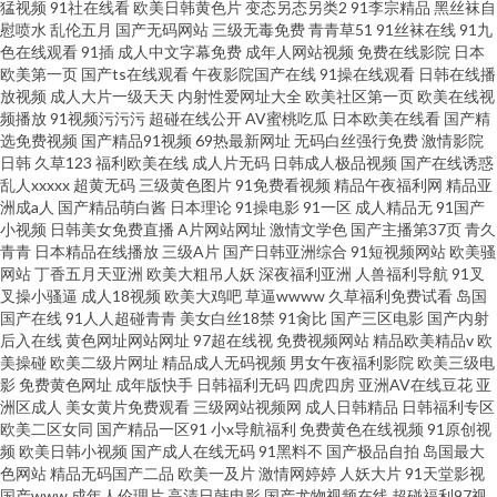
猛视频
91社在线看
欧美日韩黄色片
变态另态另类2
91李宗精品
黑丝袜自
慰喷水
乱伦五月
国产无码网站
三级无毒免费
青青草51
91丝袜在线
91九
色在线观看
91插
成人中文字幕免费
成年人网站视频
免费在线影院
日本
欧美第一页
国产ts在线观看
午夜影院国产在线
91操在线观看
日韩在线播
放视频
成人大片一级天天
内射性爱网址大全
欧美社区第一页
欧美在线视
频播放
91视频污污污
超碰在线公开
AV蜜桃吃瓜
日本欧美在线看
国产精
选免费视频
国产精品91视频
69热最新网址
无码白丝强行免费
激情影院
日韩
久草123
福利欧美在线
成人片无码
日韩成人极品视频
国产在线诱惑
乱人xxxxx
超黄无码
三级黄色图片
91免费看视频
精品午夜福利网
精品亚
洲成a人
国产精品萌白酱
日本理论
91操电影
91一区
成人精品无
91国产
小视频
日韩美女免费直播
A片网站网址
激情文学色
国产主播第37页
青久
青青
日本精品在线播放
三级A片
国产日韩亚洲综合
91短视频网站
欧美骚
网站
丁香五月天亚洲
欧美大粗吊人妖
深夜福利亚洲
人兽福利导航
91叉
叉操小骚逼
成人18视频
欧美大鸡吧
草逼wwww
久草福利免费试看
岛国
国产在线
91人人超碰青青
美女白丝18禁
91肏比
国产三区电影
国产内射
后入在线
黄色网址网站网址
97超在线视
免费视频网站
精品欧美精品v
欧
美操碰
欧美二级片网址
精品成人无码视频
男女午夜福利影院
欧美三级电
影
免费黄色网址
成年版快手
日韩福利无码
四虎四房
亚洲AV在线豆花
亚
洲区成人
美女黄片免费观看
三级网站视频网
成人日韩精品
日韩福利专区
欧美二区女同
国产精品一区91
小x导航福利
免费黄色在线视频
91原创视
频
欧美日韩小视频
国产成人在线无码
91黑料不
国产极品自拍
岛国最大
色网站
精品无码国产二品
欧美一及片
激情网婷婷
人妖大片
91天堂影视
国产www
成年人伦理片
高清日韩电影
国产尤物视频在线
超碰福利97视