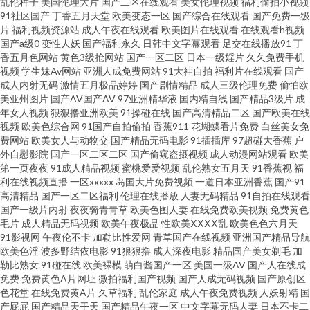
乱伦种子
美国伦理大片
国产二区在线观看
美女伦理视频
福利偷拍小视频
91社区国产
丁香五月天堂
欧美变态一区
国产综合在线观看
国产免费一级
看 色咪久久 91茄子水蜜桃 欧美内射一区二区三区 91国产在线精品免费 加勒
片
福利视频资源站
成人午夜在线观看
欧美图片在线观看
在线观看h视频
国产a级0
变性人妖
国产福利永久
日韩中文字幕观看
足交在线播放91
丁
香五月色网站
黄色3级抢网站
国产一区二区
日本一级婬片
久久免费手机
比伊人影院 91超碰色 成人碰碰视 玖玖re 玖玖爱资源网 午夜免费福利视频 国
视频
学生妹Av网站
亚洲人成免费网站
91大神自拍
福利片在线观看
国产
成人内射无码
激情五月极品婷婷
国产剧情精品
成人三级伦理免费
偷怕欧
内精品偷拍青青草原 91蜜拍 国产成人午夜在线 日韩福利导航官网 91很很爱
美亚州图片
国产AV国产AV
97亚洲精华液
国内精自线
国产精品3级片
成
年女人视频
狠狠撸亚洲欧美
91操碰在线
国产高清精品二区
国产欧美在线
视频
欧美色综合网
91国产自拍偷拍
香蕉911
花蝴蝶看片免费
白丝美女免
www91操 激情综合色播网 色蜜桃av免费羞羞 91麻豆视频新地址 影音先锋毛
费网站
欧美女人与动物交
国产精品无码电影
91插插库
97超碰大香蕉
户
外自慰影院
国产一区二区二区
国产偷窥盗摄视频
成人动漫网站观看
欧美
片资源 精品传媒精品网站 1024在线视频 人妻福利98 91户外露出在线观看 国
第一页夜夜
91成人精品视频
蜜桃爱爱视频
乱伦熟女五月天
91香蕉视
福
利在线视频直播
一区xxxxx
岛国大片免费视频
一道日本亚洲香蕉
国产91
高清精品
国产一区二区福利
伦理在线播放
人妻无码精品
91自拍在线观看
产第一页啪啪 日本五月花影院入口 91大神小视频网址 丰满熟妇大乳做爰视
国产一级片内射
夜夜骑青青草
欧美色图人妻
在线免费欧美视频
免费黄色
毛片
成人精品无码视频
欧美午夜极品
性欧美ⅩⅩⅩⅩ乱
欧美色色六月天
频 日本三级99 91爱爱爱 91字慕网 免费91 91Z网站 成人精品大片在线看 婷婷
91影视网
午夜伦不卡
加勒比性爱网
青草国产在线视频
亚洲国产精品导航
欧美色淫
波多野结依电影
91狠狠撸
成人深夜电影
精品国产美女剃毛
加
勒比熟女
91碰在线
欧美裸模
萌白酱国产一区
美国一级AV
国产人在线成
五月激情开心深爱 91网红在线视频 美日欧韩一二三 1024看片成人版 抖阴在
免费
免费黄色A片网址
微拍福利国产视频
国产人成无码视频
国产原创区
色花堂
在线免费黄A片
久草福利
乱伦家庭
成人午夜免费视频
人妖射精
国
线免费看 av不卡在线电影网 精品亚洲无码一区二区 日日韩日韩日韩AV 三级
产屁屁
国产精品天干天
国产精品午夜一区
中文字幕无码人妻
日本不卡二