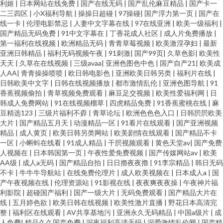
利姬
|
日本网站在线免费
|
国产在线无码
|
国产乱伦麻豆精品
|
国产卡一
二三四区
|
小X福利导航
|
操操日超碰
|
97操碰
|
国产浮力第一页
|
国产在
线一卡
|
伦理电影禁忌
|
人妻中文字幕在线
|
97在线亚洲
|
欧美一级福利
|
国产精品无码免费
|
91中文字幕在
|
丁香花成人社区
|
成人片免费播放
|
第一福利在线视频
|
欧洲精品无码
|
青青草莓视频
|
欧美激淫孕妇
|
最新
亚洲日韩精品
|
福利无码视频午夜
|
91刺激
|
国产99页
|
久草色影
|
欧美性
天天
|
久草在在线视频
|
三级avaa
|
亚洲色图色中色
|
国产自产21
|
欧美成
人AA
|
青青操操喷喷
|
欧日韩电影色
|
亚洲欧美日韩另类
|
福利片在线
|
日韩欧美中文字
|
日韩在线视频播放
|
都市激情乱伦
|
亚洲色图导航
|
91
香蕉视频偷拍
|
青草视频免费观看
|
麻豆足交视频
|
欧美性爱福利网
|
日
韩成人免费网站
|
91在线视频榴草
|
四虎精品免费
|
91香蕉蜜桃在线
|
麻
豆精选123
|
三级片福利不孬
|
青草论坛
|
欧洲色色色入口
|
日韩屄屄欧美
大片
|
国产精品五月天
|
动漫精品一区
|
91看片在线观看
|
国产亚洲视频
精品
|
成人黄页
|
欧美日韩另类网站
|
欧美剧情在线观看
|
国产精品不卡
一区
|
小蝌蚪在线看
|
91成人精品
|
干屄视频观看
|
黄色天堂av
|
国产免费
人视频在
|
日本韩国第一页
|
午夜性爱免费视频
|
国产传媒网站av
|
欧美
AA级
|
成人a无码
|
国产精品自拍
|
日日擼夜夜擼
|
91李宗精品
|
韩日无码
不卡
|
牛牛牛导航站
|
在线免费伦理片
|
成人欧美视频在
|
日本成人a
|
国
产午夜视频在线
|
伦理资源站
|
91影视在线
|
夜夜爽夜夜操
|
午夜神片福
利影院
|
超碰国产福利
|
国产一级大片
|
无码免费观看
|
国产精品大片在
线
|
五月婷色欲
|
欧美日韩在线视频
|
欧美性激片直播
|
野花日本高清完
整
|
福利区在线观看
|
AV共享基地污
|
亚洲永久无码精品
|
中国a级片
|
成
人免费
|
精品久久国产免费
|
深夜福利高清无码
|
深爱激情乱伦网
|
国产精