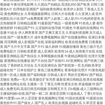
看操碰
午夜伦理电影网
久久国自产拍精品
高清乱码0
国产欧美
日韩三级
黄色A片
伦理电影亚洲国产
福利姬黄色网址
欧美伊人影院
丁香成人五月
大片 亚洲国产欧美成人 91青草在线观看 久久国产久 91韩国 草莓视屏s 黄色
花
黄色网网址女
久草视频最新网址
日韩大片在线看
久久亚洲人成
亚州
色图乱伦小说
国产va免费观看
国产人妖第二
成人影片h
91色婷婷瑟色
东
小视频入口 日韩阿v片在线播放 夜色18禁色色 91蝌蚪视频在线 黄网男人Av
京热狠狠草
日韩精品观看
91最新国产精品
一级黄色网
91色色人妻
都市
激情婷婷
91精品国产91
云涩福利在线导航
91视色
午夜福利在线网站
91
直播
91处女
伊人网青青草
国产又爽又黄又无
久草福利资源网
东方成人
天堂 婷婷五月福利资源 91不用下载免费观看 91吴梦梦在线 狠狠色一区二区
在线
国产一级免费大片
成年免费视频网站
国产在线播放网站
亚洲日本视
频
淫淫网网
成人影视国产在线
深夜福利网址
欧美在线免费看
日夜夜欧
日韩精品专区 91草莓在线 91在线视频福利姬 欧美日韩精品在线观看 91次元
美
国产大片中文字幕
国产片91
操久婷婷
91视频你懂得
黄色三级片毛片
免费电影片
日韩欧美爱爱
成人亚洲区
欧美性16
成人色情黄片在线
在线
观看亚洲精品
国产热综合
久草网视频在线看
午夜精品网影院
伦理片完整
黄 人人插人人插AV 国产福利AV在线 91视频久久 丝袜足交91在线 传媒福利
版
黄视网站在线播放
国产片自拍
国产在线91
AV亚洲网址
国产经典三级
在线
丁香婷婷五月综合
五月花亚洲综合
国产影院第一页
乱码欧美孕交
在线观看 91免费高 91色主站 加加性爱视频 色综色囯产欧美曰韩 91社网站免
超碰在线艹
日本在线护士
黄色三级免费网址
香港电影伦理片
91黄色电影
亚洲一区成人视频
国产福利电影
日韩成人影片
男的天堂网AV
国产精品
尤物在
免费a一毛片
欧美肠交扩张另类
最新亚洲日韩精品
欧美在线视频
费观看 超碰人妻99 狼友福利社区 日韩熟女视频 尤物日干日干日本干 91视频
免费黄色网址在线
主播第一页
丁香五月网
性爱东京热
草逼视频78
国产
成人免费无码
高清日韩无码视频
宗和网五月天
日b视频
成人三级网站在
福利中文网 黑丝AV成人电影 色情影院 91爱爱视频午夜 岛国搬运工 久久艹视
主播福利姬h在线
国产精一精二区
基情涩涩网
51漫画成人
丁香5月综合
网
91爱爱com
伊人涩涩射
黄色视频网址导航
91国在线观看
91最新自拍
黄色软件91
国产操女人
国产乱人
欧美乱欲视频
超碰吃瓜
久草涩涩
最新
频 日韩网址福利导航 不卡二区 91精品自 欧美人妖特级电影 91麻豆久久 超碰