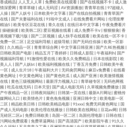
香成精品
|
人人叉人人草
|
免费欧美在线观看
|
国产在线视频不卡
|
成人激
情深爱网
|
青草草碰
|
成人无码涩
|
AV资源播放
|
青青草在线
|
97超碰人
人操
|
国产人妖兮
|
日本欧美中文字幕
|
国产在线自拍视频
|
青青草国产
在线
|
国产夫妻福利在线
|
91啦中文成人
|
在线免费看片网站
|
伦理按摩
精油5
|
欧美专区豆花在线
|
青久在线
|
在线日本中文字幕
|
午夜免费看片
|
操碰操揉
|
欧美韩二区
|
爱豆视频在线看
|
成人免费不卡ⅴ
|
狠狠狠肏
|
香
蕉视频下载污版
|
国产二区视频
|
成人快手在线观看
|
欧美在线一区不卡
|
免费一区二区
|
足交福利导航
|
超级导航
|
国产无码任你操
|
欧美一区影
院
|
久久精品一区
|
青青草综合网
|
中文字幕日韩亚洲
|
国产久RE热视频
|
日韩欧美国产电影
|
精品五月丁香婷婷
|
日韩成人影院
|
午夜福利h
|
国产
视频福利导航
|
91激情性爱在线
|
欧美久久免费精品
|
日本在线影院
|
欧
美人人
|
国产人妖bt
|
欧美福利视频在线
|
丁香五月免费
|
日韩欧美午夜
一区
|
成人生片18
|
午夜福利大片
|
无码肏屄网站
|
麻豆v免费看
|
在线看
黄色网址
|
中文黄色网址
|
国产黄色吃瓜
|
成人国产亚洲
|
欧美激情视频
在线
|
黄色三级视频网站
|
最新浮力视频入口
|
青草碰专区
|
无码色网视
频
|
吃瓜在线无码
|
日本天堂
|
国产成人电影无码
|
久草视频免费播放
|
国
产午夜精品一区
|
日韩夜间福利
|
日韩第一页在线
|
最新A片网址
|
蜜桃传
媒网站入口
|
欧美情色片
|
黄色免免视频
|
亚洲日韩中文
|
欧美电影一区
二区
|
精品欧美日韩
|
日韩欧美精品电影
|
91xxx
|
免费无码黄色网址
|
国
产成人无码电影
|
欧美伦理在线播放
|
日韩欧美在线网站
|
豆花av网
|
日韩
无砖区二区a
|
免费日韩欧美
|
岛国一区二区
|
岛国伦理电影
|
日韩在线
|
污网站免费观看
|
免费草逼网站
|
国产高清国产
|
欧美影院午夜
|
91久久
久久福利
|
五月亭亭之丁香
|
亚洲国产内射
|
向日葵草莓视频
|
久草网站
|