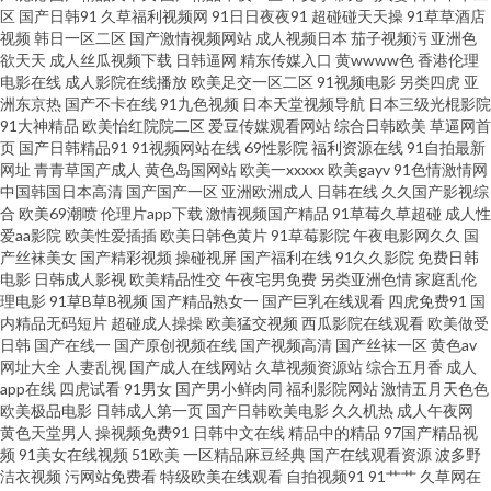
区
国产日韩91
久草福利视频网
91日日夜夜91
超碰碰天天操
91草草酒店
视频
韩日一区二区
国产激情视频网站
成人视频日本
茄子视频污
亚洲色
中文av 日本成人网片 91va在线观看 91精品亚洲 91青娱乐在线观看 95国产在
欲天天
成人丝瓜视频下载
日韩逼网
精东传媒入口
黄wwww色
香港伦理
电影在线
成人影院在线播放
欧美足交一区二区
91视频电影
另类四虎
亚
线 91精品资源 日韩欧美色图 国产精品四五六七区 91高跟丝袜在线观看 午夜
洲东京热
国产不卡在线
91九色视频
日本天堂视频导航
日本三级光棍影院
91大神精品
欧美怡红院院二区
爱豆传媒观看网站
综合日韩欧美
草逼网首
页
国产日韩精品91
91视频网站在线
69性影院
福利资源在线
91自拍最新
私人 欧美www女同 国产91福利 91视频网站精选大全 青青草视频 五月花A片
网址
青青草国产成人
黄色岛国网站
欧美一xxxxx
欧美gayv
91色情激情网
中国韩国日本高清
国产国产一区
亚洲欧洲成人
日韩在线
久久国产影视综
亚洲Av无吗观看 日本亚洲国产婷婷 91综合网在线视频 国产一区啪啪 欧美色
合
欧美69潮喷
伦理片app下载
激情视频国产精品
91草莓久草超碰
成人性
爱aa影院
欧美性爱插插
欧美日韩色黄片
91草莓影院
午夜电影网久久
国
产丝袜美女
国产精彩视频
操碰视屏
国产福利在线
91久久影院
免费日韩
资源网 尤物视频网 91熟女热 99性网 国产熟女一区 狼人大香蕉男人 91看片婬
电影
日韩成人影视
欧美精品性交
午夜宅男免费
另类亚洲色情
家庭乱伦
理电影
91草B草B视频
国产精品熟女一
国产巨乳在线观看
四虎免费91
国
黄大片网址 精品伊人大香蕉 www福利姬com 91国精产品 中文字幕37页 色网
内精品无码短片
超碰成人操操
欧美猛交视频
西瓜影院在线观看
欧美做受
日韩
国产在线一
国产原创视频在线
国产视频高清
国产丝袜一区
黄色av
网址大全
人妻乱视
国产成人在线网站
久草视频资源站
综合五月香
成人
址国产全资源在线 日韩TVAV 欧美后入 国产专区中文字幕 国产传媒自拍 91在
app在线
四虎试看
91男女
国产男小鲜肉同
福利影院网站
激情五月天色色
欧美极品电影
日韩成人第一页
国产日韩欧美电影
久久机热
成人午夜网
饯黑丝 传煤精品入口 91偷拍字幕视频 91第一福利 新不卡Av在线观看 日本ar
黄色天堂男人
操视频免费91
日韩中文在线
精品中的精品
97国产精品视
频
91美女在线视频
51欧美
一区精品麻豆经典
国产在线观看资源
波多野
洁衣视频
污网站免费看
特级欧美在线观看
自拍视频91
91艹艹
久草网在
不卡 欧美色图色导航 91福利姬视频网站 91国产首业 91胖次 91干逼免费